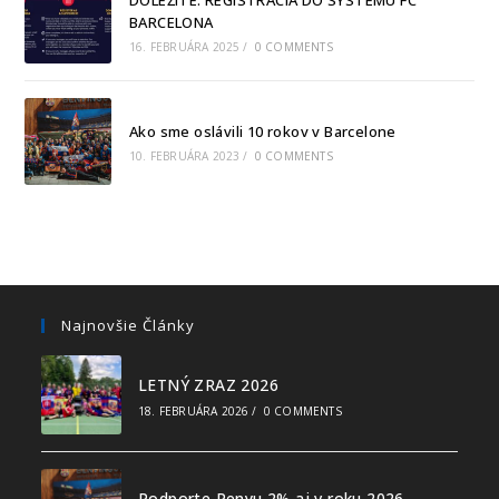
BARCELONA
16. FEBRUÁRA 2025
/
0 COMMENTS
Ako sme oslávili 10 rokov v Barcelone
10. FEBRUÁRA 2023
/
0 COMMENTS
Najnovšie Články
LETNÝ ZRAZ 2026
18. FEBRUÁRA 2026
/
0 COMMENTS
Podporte Penyu 2% aj v roku 2026