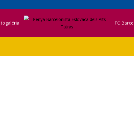
togaléria
FC Barce