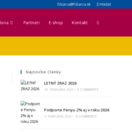
fcbarca@fcbarca.sk
Hľadať
lona
Partneri
E-shop
Kontakt
Najnovšie Clánky
LETNÝ ZRAZ 2026
18. FEBRUÁRA 2026
/
0 COMMENTS
Podporte Penyu 2% aj v roku 2026
4. FEBRUÁRA 2026
/
0 COMMENTS