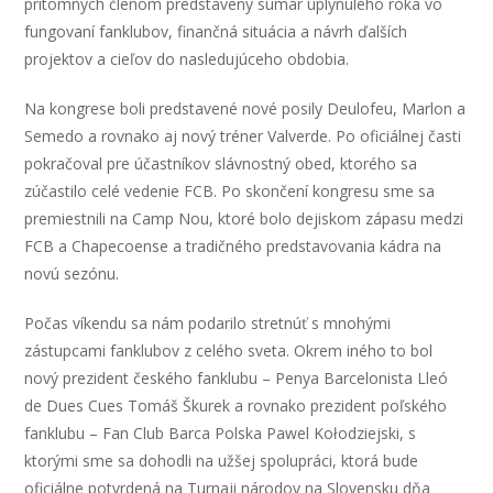
prítomných členom predstavený sumár uplynulého roka vo
fungovaní fanklubov, finančná situácia a návrh ďalších
projektov a cieľov do nasledujúceho obdobia.
Na kongrese boli predstavené nové posily Deulofeu, Marlon a
Semedo a rovnako aj nový tréner Valverde. Po oficiálnej časti
pokračoval pre účastníkov slávnostný obed, ktorého sa
zúčastilo celé vedenie FCB. Po skončení kongresu sme sa
premiestnili na Camp Nou, ktoré bolo dejiskom zápasu medzi
FCB a Chapecoense a tradičného predstavovania kádra na
novú sezónu.
Počas víkendu sa nám podarilo stretnúť s mnohými
zástupcami fanklubov z celého sveta. Okrem iného to bol
nový prezident českého fanklubu – Penya Barcelonista Lleó
de Dues Cues Tomáš Škurek a rovnako prezident poľského
fanklubu – Fan Club Barca Polska Pawel Kołodziejski, s
ktorými sme sa dohodli na užšej spolupráci, ktorá bude
oficiálne potvrdená na Turnaji národov na Slovensku dňa