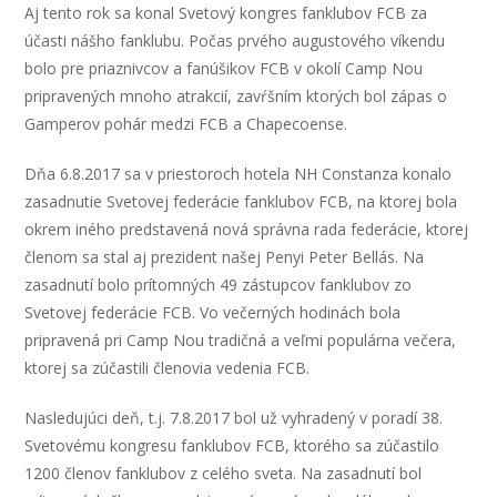
Aj tento rok sa konal Svetový kongres fanklubov FCB za
účasti nášho fanklubu. Počas prvého augustového víkendu
bolo pre priaznivcov a fanúšikov FCB v okolí Camp Nou
pripravených mnoho atrakcií, zavŕšním ktorých bol zápas o
Gamperov pohár medzi FCB a Chapecoense.
Dňa 6.8.2017 sa v priestoroch hotela NH Constanza konalo
zasadnutie Svetovej federácie fanklubov FCB, na ktorej bola
okrem iného predstavená nová správna rada federácie, ktorej
členom sa stal aj prezident našej Penyi Peter Bellás. Na
zasadnutí bolo prítomných 49 zástupcov fanklubov zo
Svetovej federácie FCB. Vo večerných hodinách bola
pripravená pri Camp Nou tradičná a veľmi populárna večera,
ktorej sa zúčastili členovia vedenia FCB.
Nasledujúci deň, t.j. 7.8.2017 bol už vyhradený v poradí 38.
Svetovému kongresu fanklubov FCB, ktorého sa zúčastilo
1200 členov fanklubov z celého sveta. Na zasadnutí bol