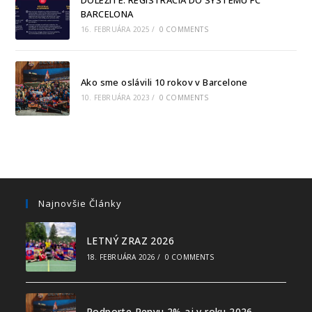
BARCELONA
16. FEBRUÁRA 2025
/
0 COMMENTS
Ako sme oslávili 10 rokov v Barcelone
10. FEBRUÁRA 2023
/
0 COMMENTS
Najnovšie Články
LETNÝ ZRAZ 2026
18. FEBRUÁRA 2026
/
0 COMMENTS
Podporte Penyu 2% aj v roku 2026