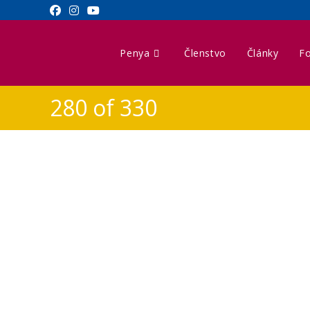
Penya
Členstvo
Články
Fo
280 of 330