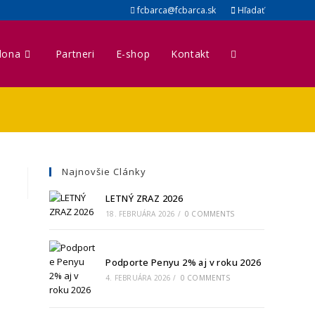
fcbarca@fcbarca.sk
Hľadať
lona
Partneri
E-shop
Kontakt
Najnovšie Clánky
LETNÝ ZRAZ 2026
18. FEBRUÁRA 2026
/
0 COMMENTS
Podporte Penyu 2% aj v roku 2026
4. FEBRUÁRA 2026
/
0 COMMENTS