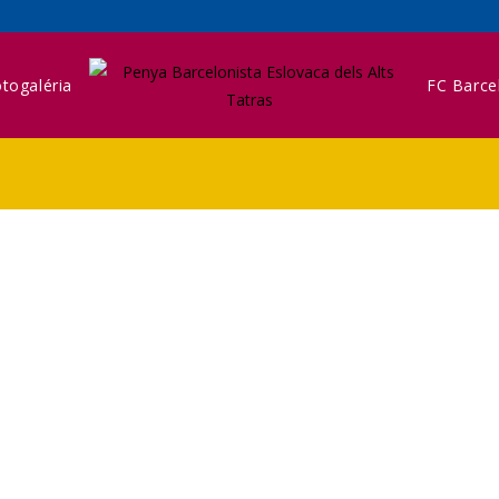
togaléria
FC Barce