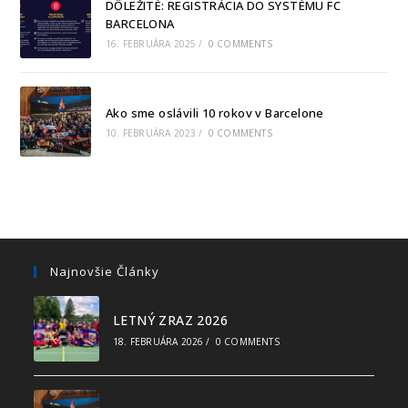
DÔLEŽITÉ: REGISTRÁCIA DO SYSTÉMU FC
BARCELONA
16. FEBRUÁRA 2025
/
0 COMMENTS
Ako sme oslávili 10 rokov v Barcelone
10. FEBRUÁRA 2023
/
0 COMMENTS
Najnovšie Články
LETNÝ ZRAZ 2026
18. FEBRUÁRA 2026
/
0 COMMENTS