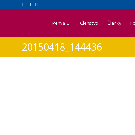
Penya
Členstvo
Články
Fo
20150418_144436