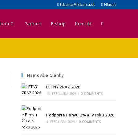
fcbarca@fcbarca.sk
Hľadať
lona
Partneri
E-shop
Kontakt
Najnovšie Clánky
LETNÝ ZRAZ 2026
18. FEBRUÁRA 2026
/
0 COMMENTS
Podporte Penyu 2% aj v roku 2026
4. FEBRUÁRA 2026
/
0 COMMENTS