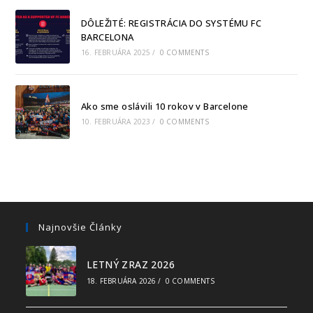
DÔLEŽITÉ: REGISTRÁCIA DO SYSTÉMU FC
BARCELONA
16. FEBRUÁRA 2025
/
0 COMMENTS
Ako sme oslávili 10 rokov v Barcelone
10. FEBRUÁRA 2023
/
0 COMMENTS
Najnovšie Články
LETNÝ ZRAZ 2026
18. FEBRUÁRA 2026
/
0 COMMENTS