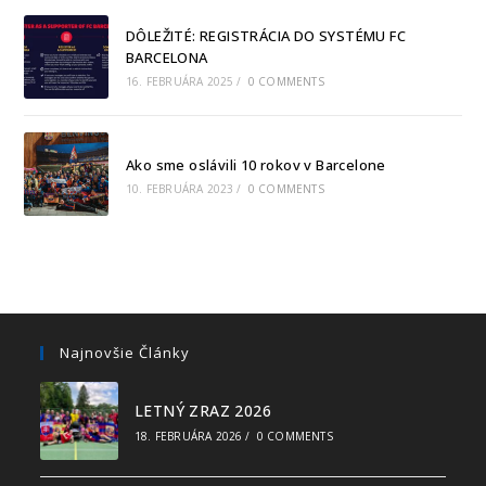
DÔLEŽITÉ: REGISTRÁCIA DO SYSTÉMU FC
BARCELONA
16. FEBRUÁRA 2025
/
0 COMMENTS
Ako sme oslávili 10 rokov v Barcelone
10. FEBRUÁRA 2023
/
0 COMMENTS
Najnovšie Články
LETNÝ ZRAZ 2026
18. FEBRUÁRA 2026
/
0 COMMENTS