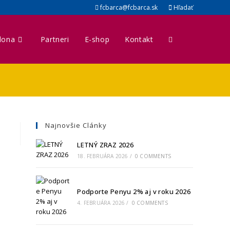
fcbarca@fcbarca.sk
Hľadať
lona
Partneri
E-shop
Kontakt
Toggle
website
search
Najnovšie Clánky
LETNÝ ZRAZ 2026
18. FEBRUÁRA 2026
/
0 COMMENTS
Podporte Penyu 2% aj v roku 2026
4. FEBRUÁRA 2026
/
0 COMMENTS