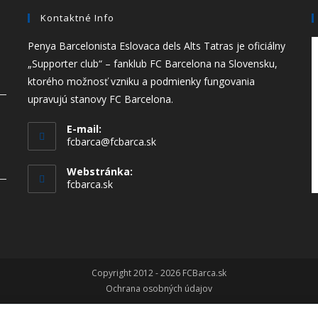
Kontaktné Info
Penya Barcelonista Eslovaca dels Alts Tatras je oficiálny
„Supporter club“ – fanklub FC Barcelona na Slovensku,
ktorého možnosť vzniku a podmienky fungovania
upravujú stanovy FC Barcelona.
E-mail:
Opens
fcbarca@fcbarca.sk
in
your
Webstránka:
application
fcbarca.sk
Copyright 2012 - 2026 FCBarca.sk
Ochrana osobných údajov