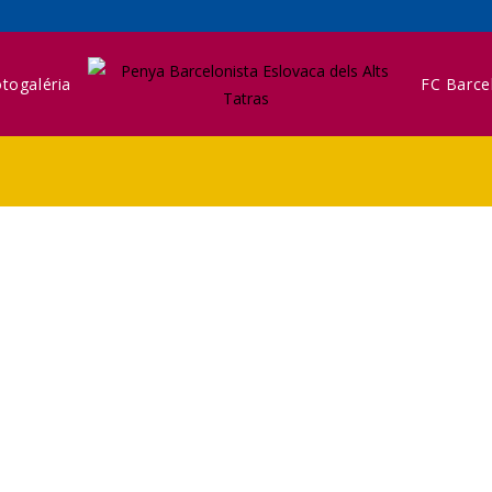
togaléria
FC Barce