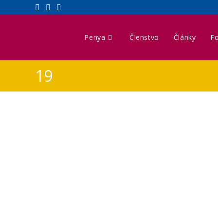
Penya
Členstvo
Články
Fo
19