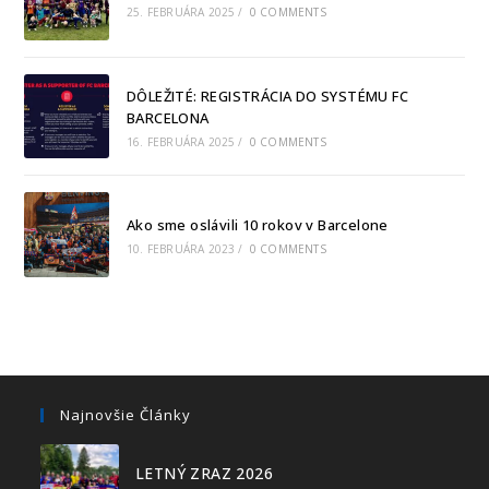
25. FEBRUÁRA 2025
/
0 COMMENTS
DÔLEŽITÉ: REGISTRÁCIA DO SYSTÉMU FC
BARCELONA
16. FEBRUÁRA 2025
/
0 COMMENTS
Ako sme oslávili 10 rokov v Barcelone
10. FEBRUÁRA 2023
/
0 COMMENTS
Najnovšie Články
LETNÝ ZRAZ 2026