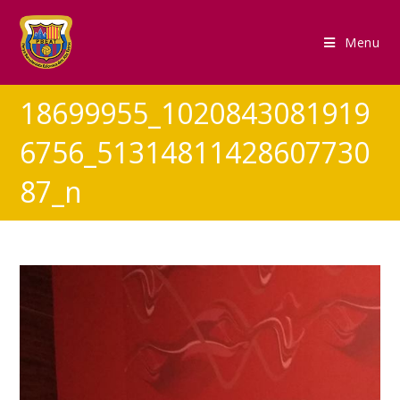
Menu
18699955_1020843081919
6756_51314811428607730
87_n