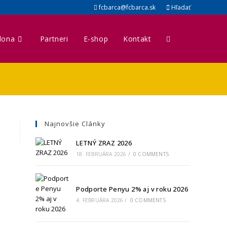
fcbarca@fcbarca.sk
Hľadať
lona
Partneri
E-shop
Kontakt
Toggle
website
search
Najnovšie Clánky
LETNÝ ZRAZ 2026
18. FEBRUÁRA 2026
/
0 COMMENTS
Podporte Penyu 2% aj v roku 2026
4. FEBRUÁRA 2026
/
0 COMMENTS