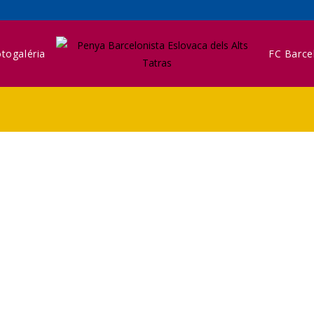
togaléria
FC Barce