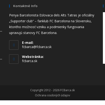
Kontaktné Info
Penya Barcelonista Eslovaca dels Alts Tatras je oficiálny
„Supporter club“ – fanklub FC Barcelona na Slovensku,
ktorého možnosť vzniku a podmienky fungovania
upravujú stanovy FC Barcelona.
E-mail:
Opens
fcbarca@fcbarca.sk
in
your
Webstránka:
application
fcbarca.sk
Copyright 2012 - 2026 FCBarca.sk
Ochrana osobných údajov