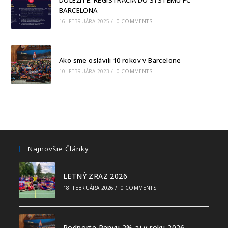
BARCELONA
16. FEBRUÁRA 2025
/
0 COMMENTS
Ako sme oslávili 10 rokov v Barcelone
10. FEBRUÁRA 2023
/
0 COMMENTS
Najnovšie Články
LETNÝ ZRAZ 2026
18. FEBRUÁRA 2026
/
0 COMMENTS
Podporte Penyu 2% aj v roku 2026