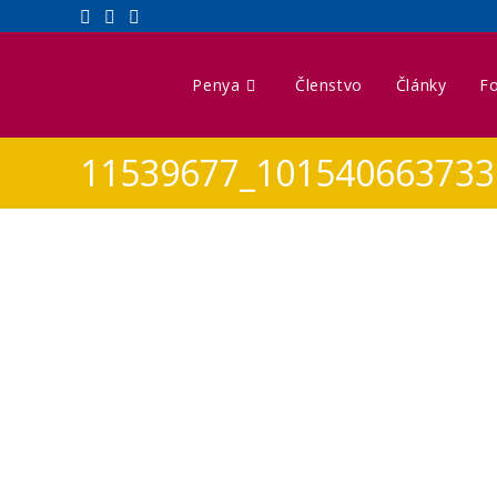
Penya
Členstvo
Články
Fo
11539677_101540663733