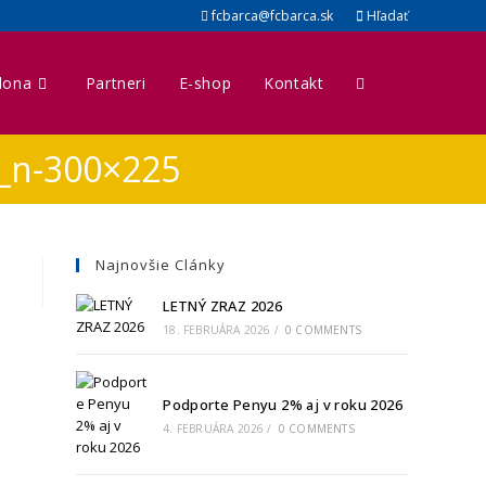
fcbarca@fcbarca.sk
Hľadať
lona
Partneri
E-shop
Kontakt
_n-300×225
Najnovšie Clánky
LETNÝ ZRAZ 2026
18. FEBRUÁRA 2026
/
0 COMMENTS
Podporte Penyu 2% aj v roku 2026
4. FEBRUÁRA 2026
/
0 COMMENTS