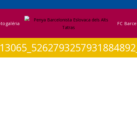
togaléria
FC Barce
13065_5262793257931884892